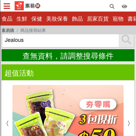
×
食品
生鮮
保健
美妝保養
飾品
居家百貨
寵物
書
素易購
商品搜尋結果
食品
生鮮
保健
查無資料，請調整搜尋條件
美妝保養
超值活動
飾品
居家百貨
寵物
書籍影音
量販批發
小包裝
惜福|即期