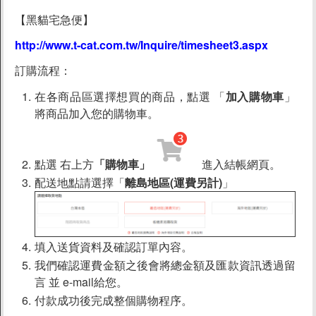
【黑貓宅急便】
http://www.t-cat.com.tw/Inquire/timesheet3.aspx
訂購流程：
在各商品區選擇想買的商品，點選 「
加入購物車
」
將商品加入您的購物車。
點選 右上方
「購物車」
進入結帳網頁。
配送地點請選擇「
離島地區(運費另計)
」
填入送貨資料及確認訂單內容。
我們確認運費金額之後會將總金額及匯款資訊透過留
言 並 e-mail給您。
付款成功後完成整個購物程序。