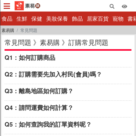
×
食品
生鮮
保健
美妝保養
飾品
居家百貨
寵物
書
常見問題
素易購
常見問題
常見問題 》素易購 》訂購常見問題
素易購
訂購常見問題
Q1：
如何訂購商品
(複製連結)
付款常見問題
配送取貨問題
Q2：
訂購需要先加入村民(會員)嗎？
(複製連結)
超商取貨問題
Q3：
退換貨及退款
離島地區如何訂購？
(複製連結)
電子發票問題
Q4：
請問運費如何計算？
(複製連結)
台灣以外訂購問題
優惠券問題
Q5：
如何查詢我的訂單資料呢？
(複製連結)
關於「素易幣」