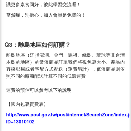
識更多素食同好，彼此學習交流喔！
當然囉，別擔心，加入會員是免費的！
Q3：
離島地區如何訂購？
離島地區（泛指澎湖、金門、馬祖、綠島、琉球等非台灣
本島的地區）的常溫商品訂單我們將視包裹大小、產品內
容採郵局或者宅配方式配送（運費另計），低溫商品則依
照不同的廠商配送計算不同的低溫運費：
運費的預估可以參考以下的說明：
【國內包裹資費表】
http://www.post.gov.tw/post/internet/SearchZone/index.j
ID=13010102