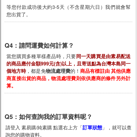
等您付款成功後大約3-5天（不含星期六日）我們就會幫
您出貨了。
Q4：
請問運費如何計算？
當您購買多種單樣產品時，只要
同一天購買是由素易配送
的商品應付金額999元(含)以上，且寄送點為台灣本島同一
個地方時
，都是免
物流處理費
的！
商品有標註由 其他供應
商直接出貨的商品，物流處理費則依供應商的條件另外計
算。
Q5：
如何查詢我的訂單資料呢？
請登入 素易購/純素購 點選右上方「
訂單狀態
」，就可以查
詢您的購物資料。