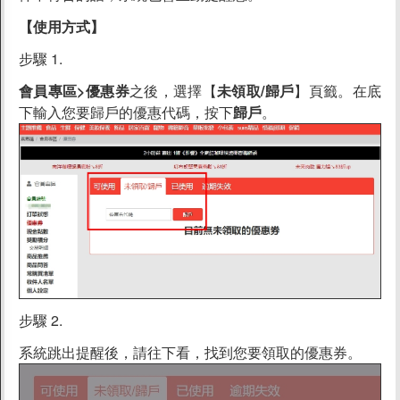
【使用方式】
步驟 1.
會員專區>優惠券
之後，選擇【
未領取/歸戶
】頁籤。在底
下輸入您要歸戶的優惠代碼，按下
歸戶
。
步驟 2.
系統跳出提醒後，請往下看，找到您要領取的優惠券。