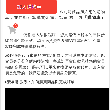
素食分類說明
即可將商品加入您的購物
隱私權聲明
車，並自動計算購買金額。點選 右上方
「購物車」
客戶服務
便會進入結帳程序，您只需依照提示的三個步
訂單/配送進度查詢
驟選擇付款方式、填入送貨資料及確認訂單內容、付款，
運費如何計算
就能完成整個購物程序。
訂購說明
您必須是suiis素易的(村民)會員，才可以在本網購物。以
發票問題
會員身分登入網站後購物，每筆訂單會自動累積您的會員
海外訂購辦法
積點(高麗菜)，將來可以用來兌換網站各種服務。加入會
員是免費的，我們建議您以會員身分購買。
折價券說明
FAQ常見問題
●素易購 教學：如何購買商品與完成訂單
客服資訊
常見問題
素易購LINE客服