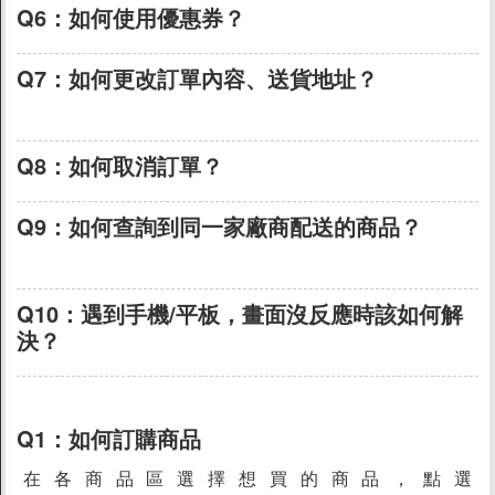
關於SUIIS黑卡會員
Q6：
如何使用優惠券？
(複製連結)
素食分類說明
全家FamilyMart 贈品兌換
Q7：
如何更改訂單內容、送貨地址？
(複製連
結)
蛋糕宅配風險須知
其他問題
Q8：
如何取消訂單？
(複製連結)
suiis主網站
Q9：
如何查詢到同一家廠商配送的商品？
(複製
帳號相關問題
連結)
名詞定義問題
電腦操作問題
Q10：
遇到手機/平板，畫面沒反應時該如何解
操作問題
決？
(複製連結)
商店資訊
Q1：
如何訂購商品
關於我們
在各商品區選擇想買的商品，點選
品牌故事