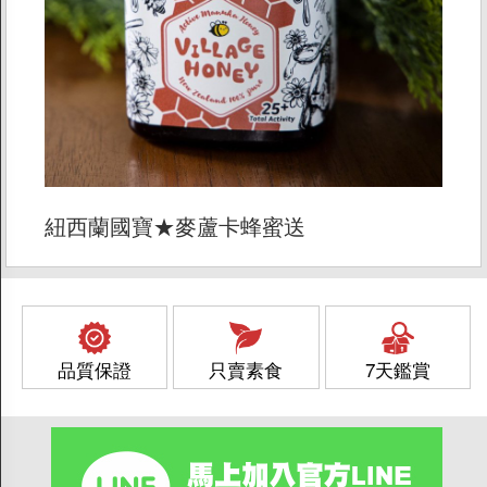
紐西蘭國寶★麥蘆卡蜂蜜送
品質保證
只賣素食
7天鑑賞