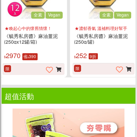
促銷
全素
Vegan
全素
Vegan
★喚起心中的懷舊情懷！
★濃郁香氣 溫補料理好幫手
《毓秀私房醬》麻油薑泥
《毓秀私房醬》麻油薑泥
(250gx12罐/箱)
(250g/罐)
2970
252
省
390
9折
$
$
$
限
限
超值活動