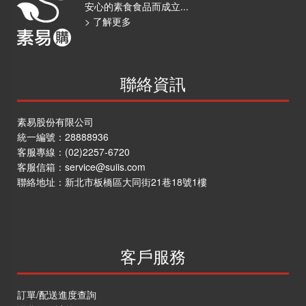
安心的素食食品而成立...
海外訂購辦法
> 了解更多
折價券說明
FAQ常見問題
聯絡資訊
客服資訊
常見問題
素易股份有限公司
統一編號：28888936
素易購LINE客服
客服專線：
(02)2257-6720
素易購LINE社群
客服信箱：
service@suiis.com
聯絡我們
聯絡地址：
新北市板橋區大同街21巷18號1樓
上架提案
客戶服務
訂單/配送進度查詢