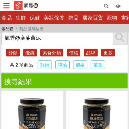
×
食品
生鮮
保健
美妝保養
飾品
居家百貨
寵物
書
素易購
商品搜尋結果
食品
生鮮
保健
分類
優惠
素食分類
價格
品牌
更多
美妝保養
共 2 項商品
熱銷
評論
價格
筆畫
飾品
居家百貨
搜尋結果
寵物
書籍影音
量販批發
小包裝
惜福|即期