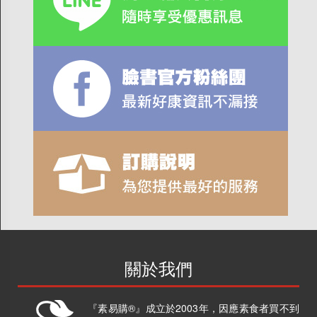
商店資訊
關於我們
品牌故事
素食分類說明
隱私權聲明
客戶服務
訂單/配送進度查詢
關於我們
運費如何計算
訂購說明
『素易購®』成立於2003年，因應素食者買不到
發票問題