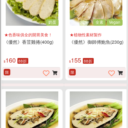
奶蛋
全素
Vegan
★色香味俱全的開胃美食！
★植物性素材製作
《優然》香荳雞捲(400g)
《優然》御師傅鮑魚(230g)
160
155
88折
88折
$
$
限
限