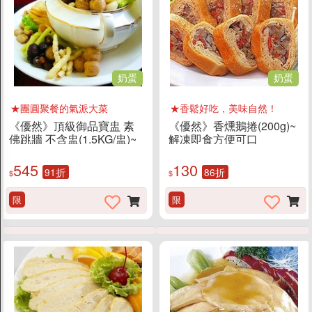
奶蛋
奶蛋
★團圓聚餐的氣派大菜
★香鬆好吃，美味自然！
《優然》頂級御品寶盅 素
《優然》香燻鵝捲(200g)~
佛跳牆 不含盅(1.5KG/盅)~
解凍即食方便可口
團圓聚餐的氣派大菜 宴客
首選美餚
545
130
91折
86折
$
$
限
限