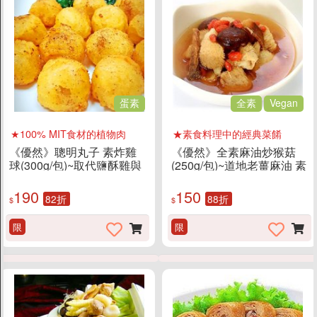
促銷
促銷
父親節蛋糕88折
蛋素
全素
Vegan
限時搶購
★100% MIT食材的植物肉
★素食料理中的經典菜餚
《優然》聰明丸子 素炸雞
《優然》全素麻油炒猴菇
好禮贈送
球(300g/包)~取代鹽酥雞與
(250g/包)~道地老薑麻油 素
炸雞的替代品
食料理中的經典菜餚
190
150
超值加購
82折
88折
$
$
限
限