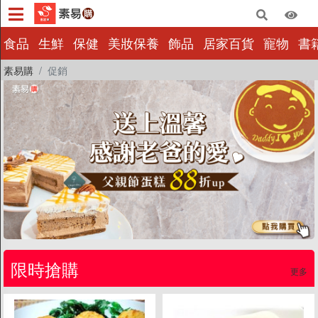
×
食品
生鮮
保健
美妝保養
飾品
居家百貨
寵物
書
素易購
促銷
食品
生鮮
保健
美妝保養
飾品
居家百貨
寵物
書籍影音
量販批發
限時搶購
更多
小包裝
惜福|即期