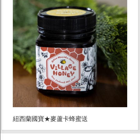
紐西蘭國寶★麥蘆卡蜂蜜送