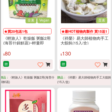
素易購LINE社群
聯絡我們
全素
Vegan
蛋素
上架提案
★買20包送1包
★最HOT植物肉製作 買15送1
《輕旅人》乾燥飯 粥飯2用
《祥榮》易大師植物肉手工
(海苔什錦鮮蔬)~輕量即
大餛飩(15入/盒)
食，如同現煮
80
130
$
$
贈
贈
贈品：
《輕旅人》乾燥飯 粥飯2用(海苔什
贈品：
《祥榮》易大師植物肉手工大餛飩
錦鮮蔬)
(15入/盒)