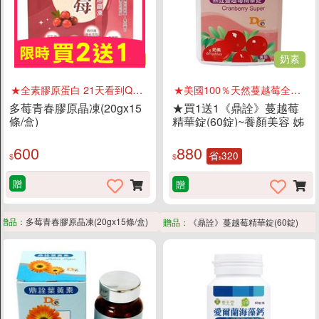
全素
奶素
★全素膠原蛋白 21天看到Q彈效果
★美國100％天然蔓越莓全果實的高濃縮萃取物
多莓青春膠原晶凍(20gx15
★買1送1《鼎詮》蔓越莓
條/盒)
精華錠(60錠)~養顏美容 姊
妹們買起來
600
880
省
320
$
$
$
贈
贈
贈品：
多莓青春膠原晶凍(20gx15條/盒)
贈品：
《鼎詮》蔓越莓精華錠(60錠)