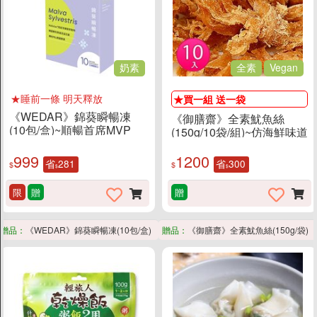
素食分類說明
隱私權聲明
奶素
全素
Vegan
客戶服務
★睡前一條 明天釋放
訂單/配送進度查詢
★買一組 送一袋
《WEDAR》錦葵瞬暢凍
《御膳齋》全素魷魚絲
運費如何計算
(10包/盒)~順暢首席MVP
(150g/10袋/組)~仿海鮮味道
訂購說明
有嚼勁 葷素者都說讚
999
1200
省
281
省
300
發票問題
$
$
$
$
海外訂購辦法
限
贈
贈
折價券說明
FAQ常見問題
贈品：
《WEDAR》錦葵瞬暢凍(10包/盒)
贈品：
《御膳齋》全素魷魚絲(150g/袋)
客服資訊
常見問題
素易購LINE客服