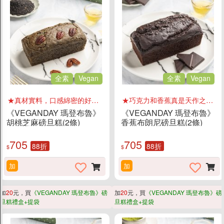
全素
Vegan
全素
Vegan
★真材實料，口感綿密的好味道
★巧克力和香蕉真是天作之合！
《VEGANDAY 瑪登布魯》
《VEGANDAY 瑪登布魯》
胡桃芝麻磅旦糕(2條)
香蕉布朗尼磅旦糕(2條)
705
705
88折
88折
$
$
加
加
加
20
元，買
《VEGANDAY 瑪登布魯》磅
加
20
元，買
《VEGANDAY 瑪登布魯》磅
旦糕禮盒+提袋
旦糕禮盒+提袋