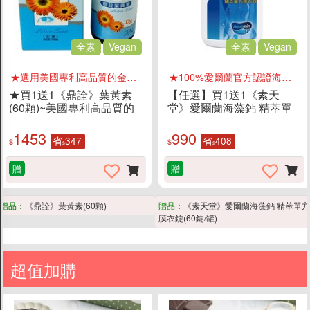
全素
Vegan
全素
Vegan
★選用美國專利高品質的金盞花萃取物
★100%愛爾蘭官方認證海藻鈣
★買1送1《鼎詮》葉黃素
【任選】買1送1《素天
(60顆)~美國專利高品質的
堂》愛爾蘭海藻鈣 精萃單
金盞花萃取物
方膜衣錠(60錠/罐)
1453
990
省
347
省
408
$
$
$
$
贈
贈
贈品：
《鼎詮》葉黃素(60顆)
贈品：
《素天堂》愛爾蘭海藻鈣 精萃單方
膜衣錠(60錠/罐)
超值加購