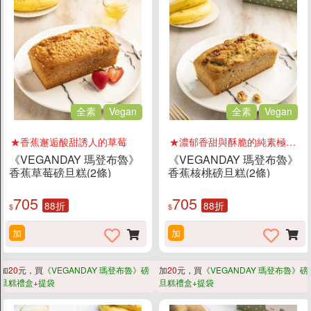
全素
Vegan
全素
Vegan
★香蕉邂逅酸甜誘人的草莓
★濃郁香甜與酥脆的純素極致搭配
《VEGANDAY 瑪登布魯》
《VEGANDAY 瑪登布魯》
香蕉草莓磅旦糕(2條)
香蕉核桃磅旦糕(2條)
705
705
88折
88折
$
$
加
加
加
20
元，買
《VEGANDAY 瑪登布魯》磅
加
20
元，買
《VEGANDAY 瑪登布魯》磅
旦糕禮盒+提袋
旦糕禮盒+提袋