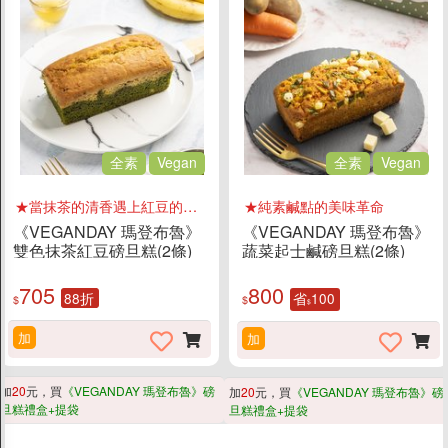
全素
Vegan
全素
Vegan
★當抹茶的清香遇上紅豆的甘甜
★純素鹹點的美味革命
《VEGANDAY 瑪登布魯》
《VEGANDAY 瑪登布魯》
雙色抹茶紅豆磅旦糕(2條)
蔬菜起士鹹磅旦糕(2條)
705
800
88折
省
100
$
$
$
加
加
加
20
元，買
《VEGANDAY 瑪登布魯》磅
加
20
元，買
《VEGANDAY 瑪登布魯》磅
旦糕禮盒+提袋
旦糕禮盒+提袋