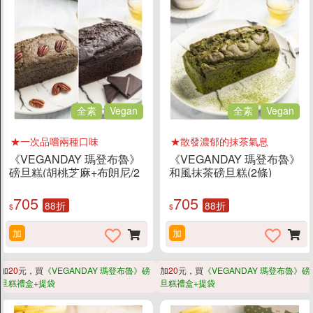
全素
Vegan
全素
Vegan
★一次品嚐兩種口味
★散發濃郁的抹茶氣息
《VEGANDAY 瑪登布魯》
《VEGANDAY 瑪登布魯》
磅旦糕(胡桃芝麻+布朗尼/2
和風抹茶磅旦糕(2條)
條綜合)
705
705
88折
88折
$
$
加
加
加
20
元，買
《VEGANDAY 瑪登布魯》磅
加
20
元，買
《VEGANDAY 瑪登布魯》磅
旦糕禮盒+提袋
旦糕禮盒+提袋