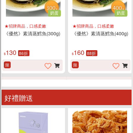
奶蛋
奶蛋
★招牌商品，口感柔嫩
★招牌商品，口感柔嫩
《優然》素清蒸鱈魚(300g)
《優然》素清蒸鱈魚(400g)
130
160
86折
88折
$
$
限
限
好禮贈送
商店資訊
關於我們
品牌故事