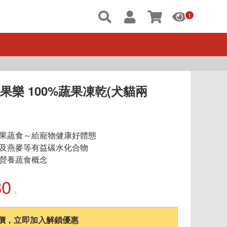
1
果樂 100%蔬果凍乾(犬貓兩
果蔬食～給寵物健康好體態
及燕麥等有益碳水化合物
營養蔬食概念
80
元
價，立即加入解鎖優惠