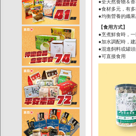
●全天然食物＆
●食材多元，有多
●均衡營養的纖
【食用方式】
●烹煮鮮食時，一
●加水調配時，建
●混進飼料或罐頭
●可直接食用