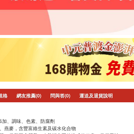
規格
網友推薦(0)
問與答(0)
運送及退貨說明
工添加、調味、色素、防腐劑
瓜、燕麥，含豐富維生素及碳水化合物