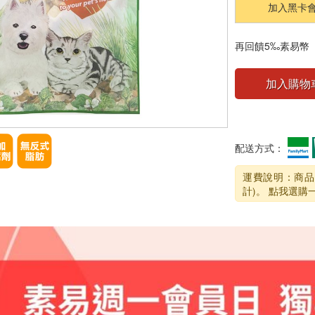
加入黑卡會員1年可
再回饋5‰素易幣
加入購物
配送方式：
運費說明：商品
計)。 點我選購