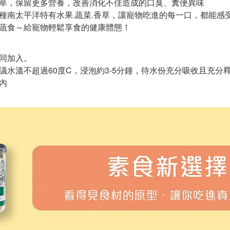
香草，保留更多營養，改善消化不佳造成的口臭、糞便異味
種南太平洋特有水果.蔬菜.香草，讓寵物吃進的每一口，都能感
果蔬食～給寵物輕鬆享食的健康體態！
同加入。
議水溫不超過60度C，浸泡約3-5分鐘，待水份充分吸收且充分
內