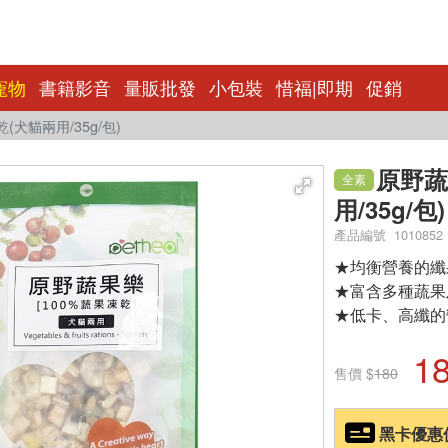
寵物
書籍影音
量販批發
小包裝
惜福|即期
促銷
(犬貓兩用/35g/包)
原野蔬
全素
用/35g/包)
產品編號 1010852
★均衡營養的纖
★富含多種蔬果
★低卡、高纖的
1
售價 $
180
黑卡優惠