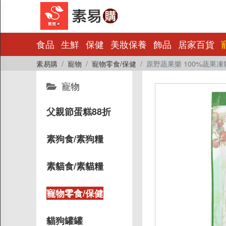
×
食品
生鮮
保健
美妝保養
飾品
居家百貨
素易購
寵物
寵物零食/保健
原野蔬果樂 100%蔬果凍乾
食品
寵物
生鮮
保健
父親節蛋糕88折
美妝保養
飾品
素狗食/素狗糧
居家百貨
寵物
素貓食/素貓糧
書籍影音
寵物零食/保健
量販批發
小包裝
貓狗罐罐