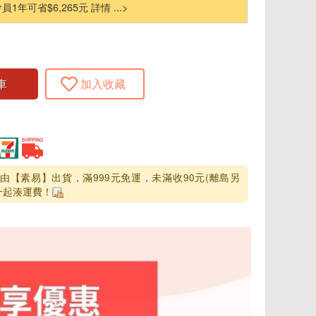
省$6,265元 詳情 ...>
車
加入收藏
由【素易】出貨，滿999元免運，未滿收90元(離島另
一起湊運費！