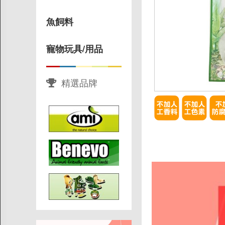
惜福|即期
促銷
魚飼料
寵物
寵物玩具/用品
父親節蛋糕88折
精選品牌
素狗食/素狗糧
素貓食/素貓糧
寵物零食/保健
貓狗罐罐
魚飼料