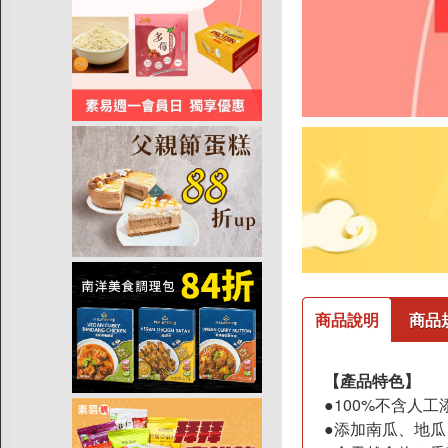
寵物玩具/用品
精選品牌
商品說明
商品
【產品特色】
●100%不含人
●添加南瓜、地