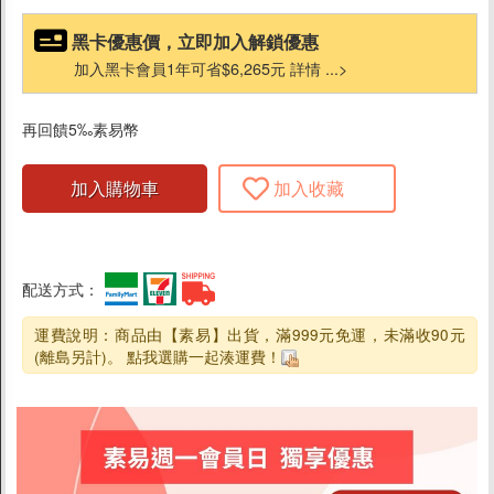
黑卡優惠價，立即加入解鎖優惠
精選品牌
加入黑卡會員1年可省$6,265元 詳情 ...>
再回饋5‰素易幣
加入購物車
加入收藏
配送方式：
運費說明：商品由【素易】出貨，滿999元免運，未滿收90元
(離島另計)。 點我選購一起湊運費！