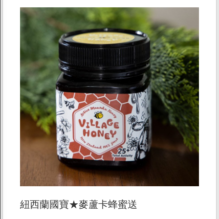
紐西蘭國寶★麥蘆卡蜂蜜送