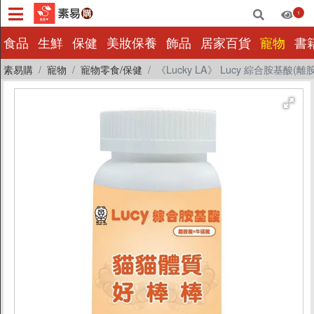
1
×
食品
生鮮
保健
美妝保養
飾品
居家百貨
寵物
書
素易購
寵物
寵物零食/保健
《Lucky LA》 Lucy 綜合胺基酸(離
食品
生鮮
保健
美妝保養
飾品
居家百貨
寵物
書籍影音
量販批發
小包裝
惜福|即期