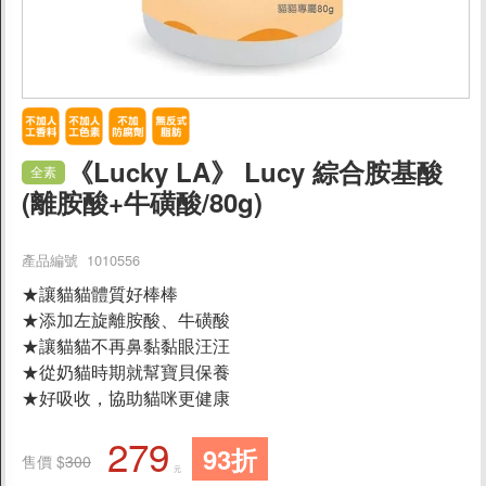
促銷
寵物
父親節蛋糕88折
《Lucky LA》 Lucy 綜合胺基酸
全素
素狗食/素狗糧
(離胺酸+牛磺酸/80g)
素貓食/素貓糧
產品編號 1010556
★讓貓貓體質好棒棒
寵物零食/保健
★添加左旋離胺酸、牛磺酸
★讓貓貓不再鼻黏黏眼汪汪
貓狗罐罐
★從奶貓時期就幫寶貝保養
★好吸收，協助貓咪更健康
魚飼料
279
93折
售價 $
300
寵物玩具/用品
元