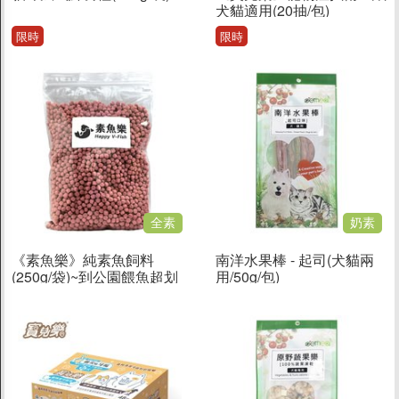
犬貓適用(20抽/包)
限時
限時
全素
奶素
《素魚樂》純素魚飼料
南洋水果棒 - 起司(犬貓兩
(250g/袋)~到公園餵魚超划
用/50g/包)
算