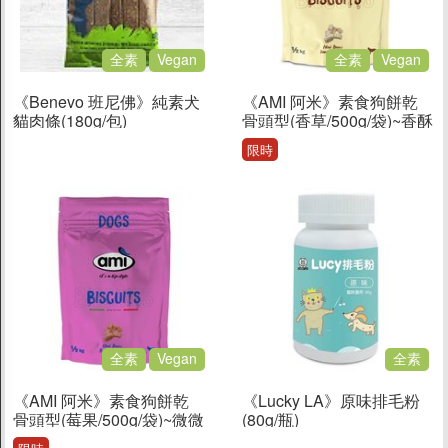
全素
Vegan
全素
Vegan
《Benevo 班尼佛》純素犬
《AMI 阿米》素食狗餅乾
貓肉條(180g/包)
骨頭型(香草/500g/袋)~香酥
脆 低脂配方 獎勵愛犬的營
限時
養餅乾
全素
Vegan
全素
《AMI 阿米》素食狗餅乾
《Lucky LA》原味排毛粉
骨頭型(莓果/500g/袋)~微微
(80g/瓶)
酸甜莓果口味 獎勵愛犬的