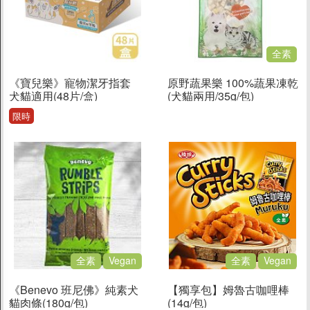
全素
《寶兒樂》寵物潔牙指套
原野蔬果樂 100%蔬果凍乾
犬貓適用(48片/盒)
(犬貓兩用/35g/包)
限時
全素
Vegan
全素
Vegan
《Benevo 班尼佛》純素犬
【獨享包】姆魯古咖哩棒
貓肉條(180g/包)
(14g/包)