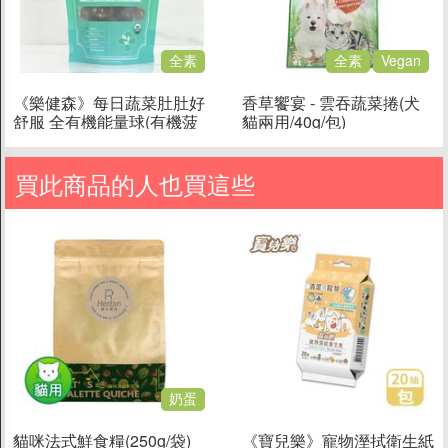
全素
全素
Vegan
《樂健森》每日蔬菜肚肚好
香草饗宴 - 雲吞蔬菜捲(犬
舒服 全有機能量球(有機菠
貓兩用/40g/包)
菜&有機奇亞籽/狗狗專
用/170g)
買此商品的人也買這些
奶蛋
貓咪法式鮮食糧(250g/袋)
《寶兒樂》寵物溼拭衛生紙