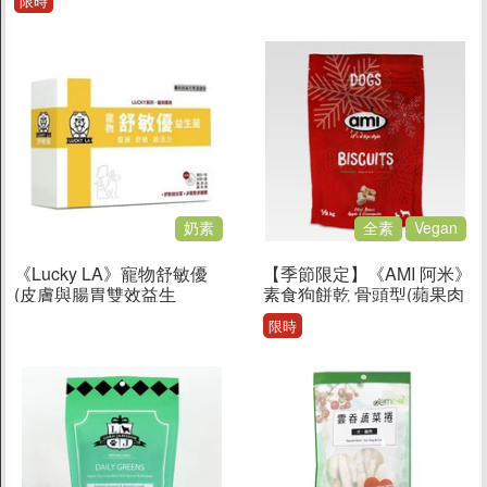
限時
營養餅乾
奶素
全素
Vegan
《Lucky LA》寵物舒敏優
【季節限定】《AMI 阿米》
(皮膚與腸胃雙效益生
素食狗餅乾 骨頭型(蘋果肉
菌/2gx30包)
桂/500g/袋)~香甜可口 獎勵
限時
愛犬的營養餅乾