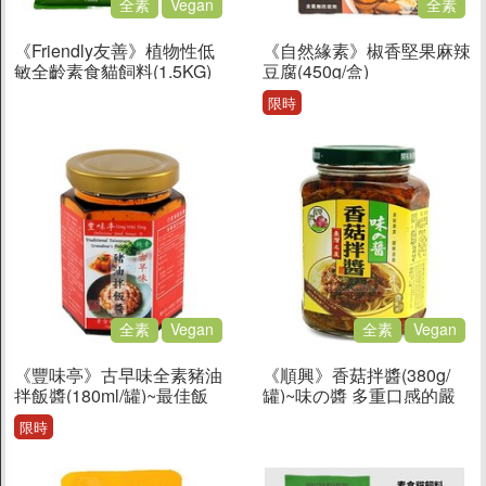
全素
Vegan
全素
無酒精/氣泡飲料
《Friendly友善》植物性低
《自然緣素》椒香堅果麻辣
堅果植物奶
敏全齡素食貓飼料(1.5KG)
豆腐(450g/盒)
果汁/水/酵素
限時
茶/奶茶/養身茶
可可/咖啡
全素
Vegan
全素
Vegan
《豐味亭》古早味全素豬油
《順興》香菇拌醬(380g/
拌飯醬(180ml/罐)~最佳飯
罐)~味の醬 多重口感的嚴
友！
選素材，甘醇滑順
限時