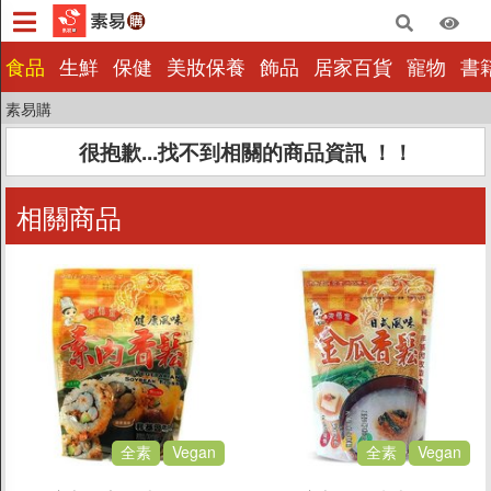
×
食品
生鮮
保健
美妝保養
飾品
居家百貨
寵物
書
素易購
食品
很抱歉...找不到相關的商品資訊 ！！
生鮮
保健
相關商品
美妝保養
飾品
居家百貨
寵物
書籍影音
量販批發
小包裝
全素
Vegan
全素
Vegan
惜福|即期