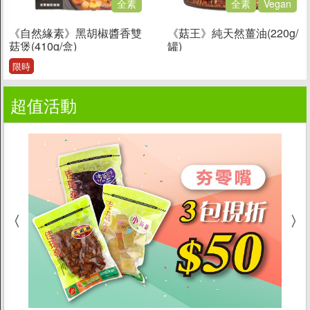
全素
全素
Vegan
《自然緣素》黑胡椒醬香雙
《菇王》純天然薑油(220g/
菇煲(410g/盒)
罐)
限時
超值活動