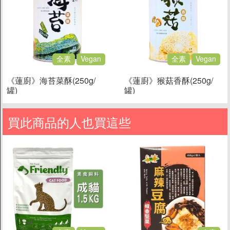
料理醬
沾拌醬
米/麵/泡麵
全素
Vegan
全素
Vegan
湯底/高湯
果醬/抹醬
《蓮廚》海苔菜酥(250g/
《蓮廚》猴菇香酥(250g/
罐)
罐)
油/醋/醬油/味醂
糖/蜜/鹽/香料
買此商品的人也買這些
素鬆/香鬆
烘培材料
沖泡食品
榖粉/沖泡植物奶
粥/即食湯/穀麥片
飲料茶咖啡