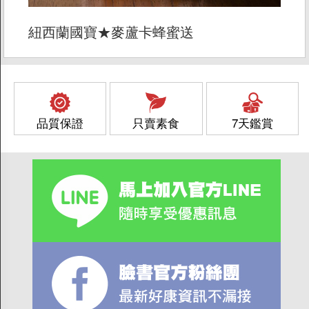
運費如何計算
紐西蘭國寶★麥蘆卡蜂蜜送
訂購說明
發票問題
海外訂購辦法
折價券說明
品質保證
只賣素食
7天鑑賞
FAQ常見問題
客服資訊
常見問題
素易購LINE客服
素易購LINE社群
聯絡我們
上架提案