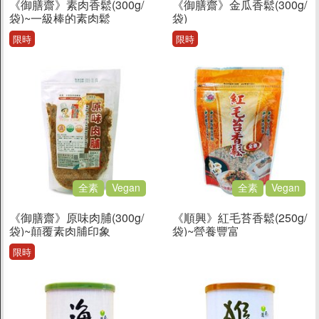
《御膳齋》素肉香鬆(300g/
促銷
《御膳齋》金瓜香鬆(300g/
袋)~一級棒的素肉鬆
袋)
限時
限時
食品
父親節蛋糕88折
休閒食品
餅乾/酥餅
素肉乾/豆干/蒟蒻
全素
Vegan
全素
Vegan
即食海苔
蔬果乾/蜜餞
《御膳齋》原味肉脯(300g/
《順興》紅毛苔香鬆(250g/
袋)~顛覆素肉脯印象
袋)~營養豐富
糖果/果凍/巧克力
限時
堅果/穀類
料理食材
調理包/醬菜/罐頭