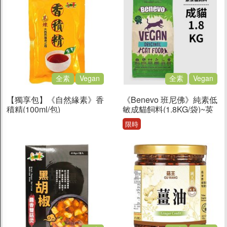
全素
Vegan
全素
Vegan
【獨享包】《自然緣素》香
《Benevo 班尼佛》純素低
積精(100ml/包)
敏成貓飼料(1.8KG/袋)~英
國素食認證 含植物牛磺酸
限時