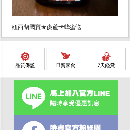
紐西蘭國寶★麥蘆卡蜂蜜送
品質保證
只賣素食
7天鑑賞