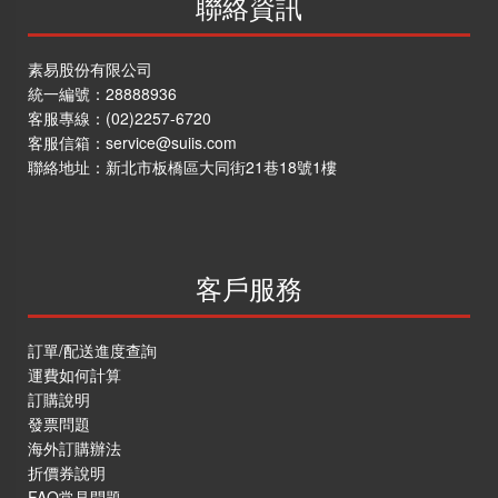
聯絡資訊
素易股份有限公司
統一編號：28888936
客服專線：
(02)2257-6720
商店資訊
客服信箱：
service@suiis.com
聯絡地址：
新北市板橋區大同街21巷18號1樓
關於我們
品牌故事
素食分類說明
客戶服務
隱私權聲明
客戶服務
訂單/配送進度查詢
運費如何計算
訂單/配送進度查詢
訂購說明
發票問題
運費如何計算
海外訂購辦法
訂購說明
折價券說明
發票問題
FAQ常見問題