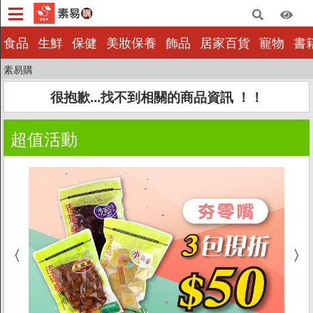
×
食品
生鮮
保健
美妝保養
飾品
居家百貨
寵物
書
素易購
食品
很抱歉...找不到相關的商品資訊 ！！
生鮮
保健
超值活動
美妝保養
飾品
居家百貨
寵物
書籍影音
量販批發
小包裝
惜福|即期