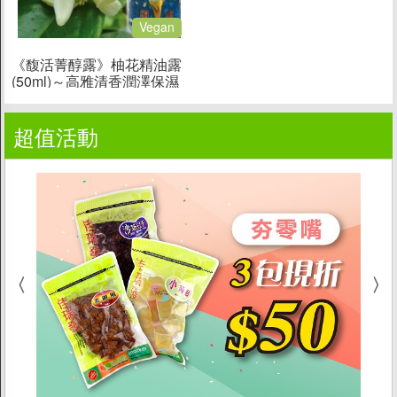
Vegan
《馥活菁醇露》柚花精油露
(50ml)～高雅清香潤澤保濕
滋養美顏
超值活動