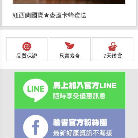
紐西蘭國寶★麥蘆卡蜂蜜送
品質保證
只賣素食
7天鑑賞