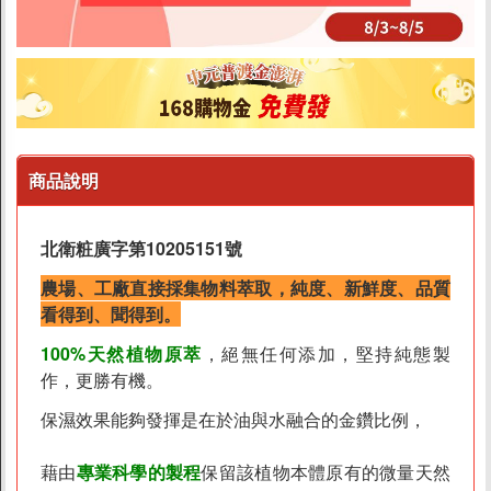
商品說明
北衛粧廣字第10205151號
農場、工廠直接採集物料萃取，純度、新鮮度、品質
看得到、聞得到。
100%天然植物原萃
，絕無任何添加，堅持純態製
作，更勝有機。
保濕效果能夠發揮是在於油與水融合的金鑽比例，
藉由
專業科學的製程
保留該植物本體原有的微量天然