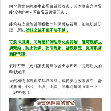
內含最實在的維生素蛋白質營養素，其本身富含生質
能活性維生素蛋白質及微量元素，
能夠被皮膚角質層吸收才能保護皮質層，加強肌膚防
護，所以
塗抹之後不但不油不膩
，
可潤澤肌膚、同時溫和調理淨化角質層，還可緩解皮
膚緊繃，防止乾燥、乾裂現象、舒緩鎮定、提高肌膚
新陳代謝
。
氣味芬芳，更能讓皮質層散發出水噹噹、亮麗迷人的
粉彩光澤。
天然植物原料直接萃取製成，成份安心效果實在、舒
緩肌膚、外出、上班、上課、開車時最適宜噴一下；
可經常使用。