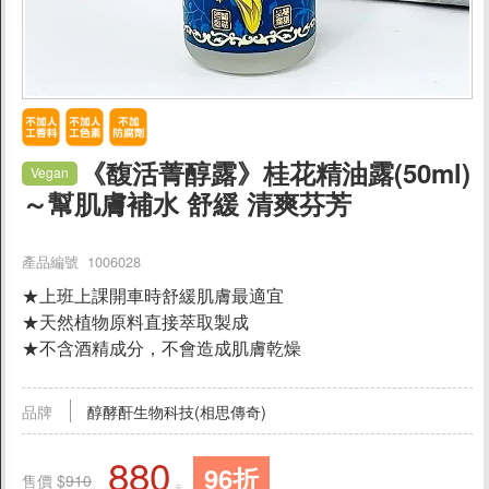
促銷
美妝保養
父親節蛋糕88折
《馥活菁醇露》桂花精油露(50ml)
Vegan
防曬/隔離
～幫肌膚補水 舒緩 清爽芬芳
臉
產品編號 1006028
清潔/收斂/化妝水
★上班上課開車時舒緩肌膚最適宜
滋潤/面膜
★天然植物原料直接萃取製成
★不含酒精成分，不會造成肌膚乾燥
身體
品牌
醇酵酐生物科技(相思傳奇)
頭髮
880
96折
售價 $
910
精油/按摩油
元