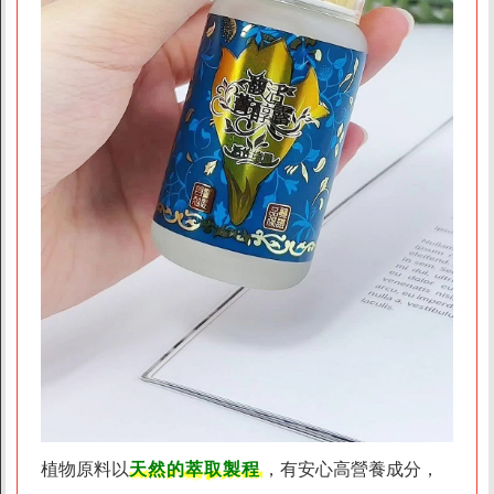
折價券說明
FAQ常見問題
客服資訊
常見問題
素易購LINE客服
素易購LINE社群
聯絡我們
上架提案
植物原料以
天然的萃取製程
，有安心高營養成分，