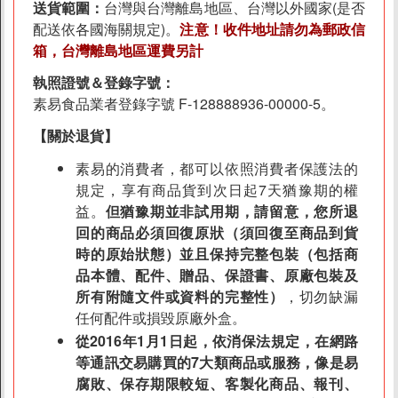
送貨範圍：
台灣與台灣離島地區、台灣以外國家(是否
配送依各國海關規定)。
注意！收件地址請勿為郵政信
箱，台灣離島地區運費另計
執照證號＆登錄字號：
素易食品業者登錄字號 F-128888936-00000-5。
【關於退貨】
素易的消費者，都可以依照消費者保護法的
規定，享有商品貨到次日起7天猶豫期的權
益。
但猶豫期並非試用期，請留意，您所退
回的商品必須回復原狀（須回復至商品到貨
時的原始狀態）並且保持完整包裝（包括商
品本體、配件、贈品、保證書、原廠包裝及
所有附隨文件或資料的完整性）
，切勿缺漏
任何配件或損毀原廠外盒。
從2016年1月1日起，依消保法規定，在網路
等通訊交易購買的7大類商品或服務，像是易
腐敗、保存期限較短、客製化商品、報刊、