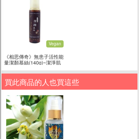
Vegan
《相思傳奇》無患子活性能
量潔顏慕絲(140g)~潔淨肌
膚
買此商品的人也買這些