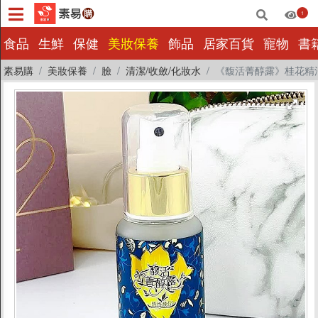
1
×
食品
生鮮
保健
美妝保養
飾品
居家百貨
寵物
書
素易購
美妝保養
臉
清潔/收斂/化妝水
《馥活菁醇露》桂花精油露
食品
生鮮
保健
美妝保養
飾品
居家百貨
寵物
書籍影音
量販批發
小包裝
惜福|即期