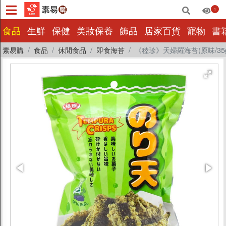
1
×
食品
生鮮
保健
美妝保養
飾品
居家百貨
寵物
書
素易購
食品
休閒食品
即食海苔
《稑珍》天婦羅海苔(原味/35g
食品
生鮮
保健
美妝保養
飾品
居家百貨
寵物
書籍影音
量販批發
小包裝
惜福|即期