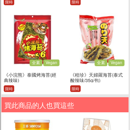
限時
限時
全素
Vegan
全素
Vegan
《小浣熊》泰國烤海苔(經
《稑珍》天婦羅海苔(泰式
典辣味)
酸辣味/35g/包)
限時
限時
買此商品的人也買這些