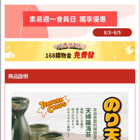
無酒精/氣泡飲料
堅果植物奶
果汁/水/酵素
茶/奶茶/養身茶
可可/咖啡
精選品牌
商品說明