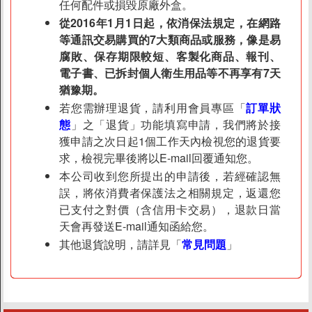
任何配件或損毀原廠外盒。
從2016年1月1日起，依消保法規定，在網路
等通訊交易購買的7大類商品或服務，像是易
腐敗、保存期限較短、客製化商品、報刊、
電子書、已拆封個人衛生用品等不再享有7天
猶豫期。
若您需辦理退貨，請利用會員專區「
訂單狀
態
」之「退貨」功能填寫申請，我們將於接
獲申請之次日起1個工作天內檢視您的退貨要
求，檢視完畢後將以E-mail回覆通知您。
本公司收到您所提出的申請後，若經確認無
誤，將依消費者保護法之相關規定，返還您
已支付之對價（含信用卡交易），退款日當
天會再發送E-mail通知函給您。
其他退貨說明，請詳見「
常見問題
」