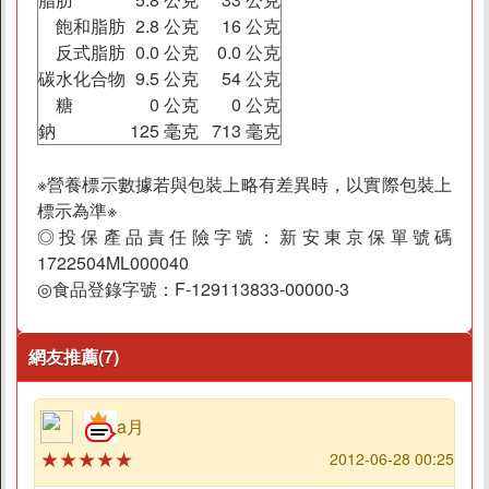
飽和脂肪
2.8 公克
16 公克
反式脂肪
0.0 公克
0.0 公克
碳水化合物
9.5 公克
54 公克
糖
0 公克
0 公克
鈉
125 毫克
713 毫克
※營養標示數據若與包裝上略有差異時，以實際包裝上
標示為準※
◎投保產品責任險字號：新安東京保單號碼
1722504ML000040
◎食品登錄字號：F-129113833-00000-3
網友推薦(7)
a月
★★★★★
2012-06-28 00:25