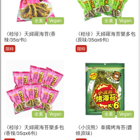
全素
Vegan
全素
Vegan
《稑珍》天婦羅海苔(香
《稑珍》天婦羅海苔樂多包
辣/35g/包)
(原味/35gx6包)
限時
限時
全素
Vegan
全素
Vegan
《稑珍》天婦羅海苔樂多包
《小浣熊》泰國烤海苔(醬
(香辣/35gx6包)
燒原味)