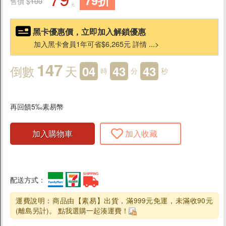
79折
售價 $
100
元
料理醬
沾拌醬
黑卡優惠價，立即加入解鎖優惠
加入黑卡會員1年可省$6,265元 詳情 ...>
米/麵/泡麵
湯底/高湯
147
倒數
天
04
43
41
時
分
秒
果醬/抹醬
油/醋/醬油/味醂
糖/蜜/鹽/香料
再回饋5‰素易幣
素鬆/香鬆
加入購物車
加入收藏
烘培材料
沖泡食品
榖粉/沖泡植物奶
配送方式：
粥/即食湯/穀麥片
運費說明：商品由【素易】出貨，滿999元免運，未滿收90元
(離島另計)。 點我選購一起湊運費！
飲料茶咖啡