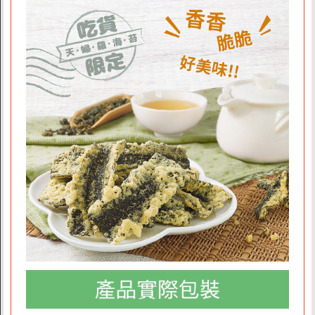
品牌故事
素食分類說明
隱私權聲明
客戶服務
訂單/配送進度查詢
運費如何計算
訂購說明
發票問題
海外訂購辦法
折價券說明
FAQ常見問題
客服資訊
常見問題