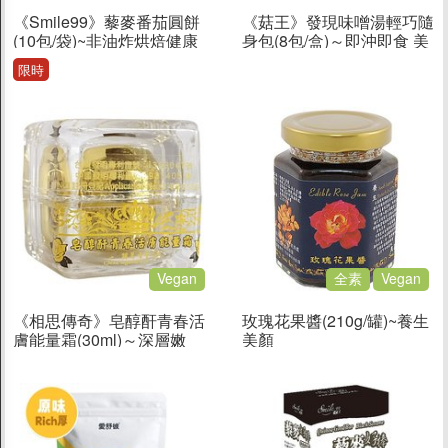
《Smile99》藜麥番茄圓餅
《菇王》發現味噌湯輕巧隨
(10包/袋)~非油炸烘焙健康
身包(8包/盒)～即沖即食 美
無負擔
味料理帶著走
限時
Vegan
全素
Vegan
《相思傳奇》皂醇酐青春活
玫瑰花果醬(210g/罐)~養生
膚能量霜(30ml)～深層嫩
美顏
白、修護肌膚