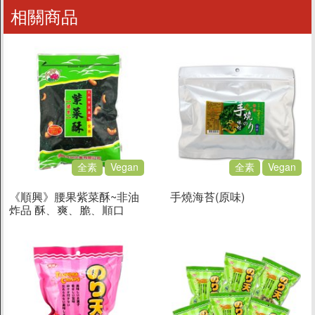
相關商品
全素
Vegan
全素
Vegan
《順興》腰果紫菜酥~非油
手燒海苔(原味)
炸品 酥、爽、脆、順口