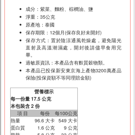
成分：紫菜、麵粉、棕櫚油、鹽
淨重：35公克
原產地：泰國
保存期限：12個月(保存良好未開封)
保存方式：置於陰涼通風乾燥處，避免陽光
直射及高溫潮濕處，開封後請儘早食用完
畢。
過敏原資訊：本產品含有麩質穀物類。
本產品已投保新安東京海上產物3200萬產品
保險(投保資額不等同理賠金額)
營養標示
每一份量 17.5 公克
本包裝含 2 份
項 目
每份
每100公克
熱量
96.6 大卡
549 大卡
蛋白質
1.6 公克
9 公克
脂肪
5.8 公克
33 公克