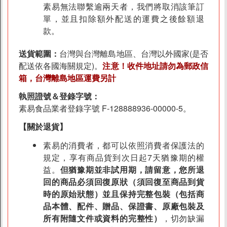
素易無法聯繫逾兩天者，我們將取消該筆訂
單，並且扣除額外配送的運費之後餘額退
款。
送貨範圍：
台灣與台灣離島地區、台灣以外國家(是否
配送依各國海關規定)。
注意！收件地址請勿為郵政信
箱，台灣離島地區運費另計
執照證號＆登錄字號：
素易食品業者登錄字號 F-128888936-00000-5。
【關於退貨】
素易的消費者，都可以依照消費者保護法的
規定，享有商品貨到次日起7天猶豫期的權
益。
但猶豫期並非試用期，請留意，您所退
回的商品必須回復原狀（須回復至商品到貨
時的原始狀態）並且保持完整包裝（包括商
品本體、配件、贈品、保證書、原廠包裝及
所有附隨文件或資料的完整性）
，切勿缺漏