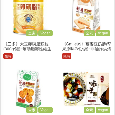
全素
Vegan
全素
Vegan
《三多》大豆卵磷脂顆粒
《Smile99》藜麥豆奶酥(堅
(300g/罐)~幫助脂溶性維生
果原味/8包/袋)~非油炸烘焙
素A、D、E、K吸收
純素版大格酥
限時
限時
全素
Vegan
全素
Vegan