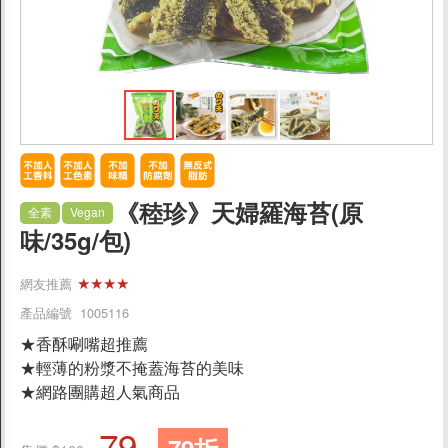
促銷
食品
父親節蛋糕88折
休閒食品
餅乾/酥餅
《稑珍》天婦羅海苔(原
全素
Vegan
味/35g/包)
素肉乾/豆干/蒟蒻
即食海苔
★★★★
網友推薦
蔬果乾/蜜餞
產品編號 1005116
糖果/果凍/巧克力
★香酥唰嘴超推薦
堅果/穀類
★輕薄的粉漿不掩蓋海苔的美味
★網路團購超人氣商品
料理食材
79
調理包/醬菜/罐頭