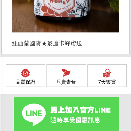
紐西蘭國寶★麥蘆卡蜂蜜送
品質保證
只賣素食
7天鑑賞