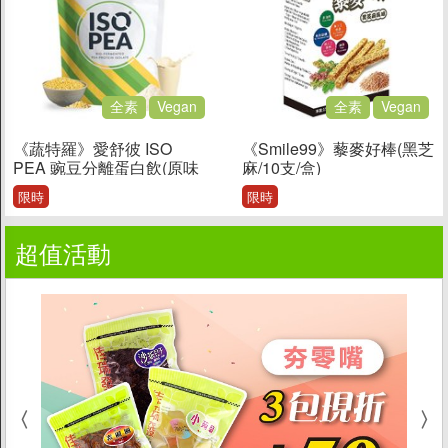
全素
Vegan
全素
Vegan
《蔬特羅》愛舒彼 ISO
《Smile99》藜麥好棒(黑芝
PEA 豌豆分離蛋白飲(原味
麻/10支/盒)
Rich/1KG/袋)
限時
限時
超值活動