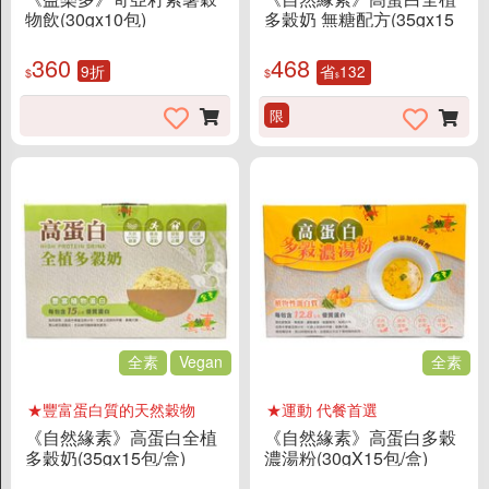
物飲(30gx10包)
多穀奶 無糖配方(35gx15
包/盒)
360
468
9折
省
132
$
$
$
限
全素
Vegan
全素
★豐富蛋白質的天然穀物
★運動 代餐首選
《自然緣素》高蛋白全植
《自然緣素》高蛋白多穀
多穀奶(35gx15包/盒)
濃湯粉(30gX15包/盒)