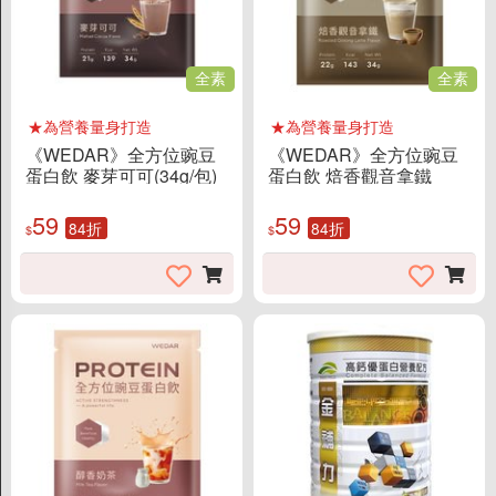
無酒精/氣泡飲料
堅果植物奶
全素
全素
果汁/水/酵素
茶/奶茶/養身茶
★為營養量身打造
★為營養量身打造
《WEDAR》全方位豌豆
《WEDAR》全方位豌豆
可可/咖啡
蛋白飲 麥芽可可(34g/包)
蛋白飲 焙香觀音拿鐵
(34g/包)
59
59
精選品牌
84折
84折
$
$