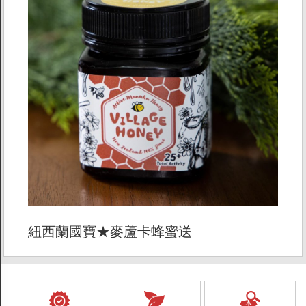
紐西蘭國寶★麥蘆卡蜂蜜送