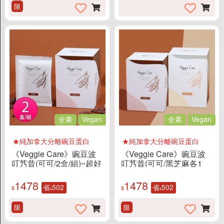
限
客服資訊
常見問題
素易購LINE客服
素易購LINE社群
聯絡我們
上架提案
全素
Vegan
全素
Vegan
★純加拿大分離碗豆蛋白
★純加拿大分離碗豆蛋白
《Veggie Care》豌豆波
《Veggie Care》豌豆波
叮艿昔(可可/2盒/組)~超好
叮艿昔(可可/黑芝麻各1
喝的豌豆蛋白！
盒)~超好喝的豌豆蛋白！
1478
1478
省
502
省
502
$
$
$
$
限
限