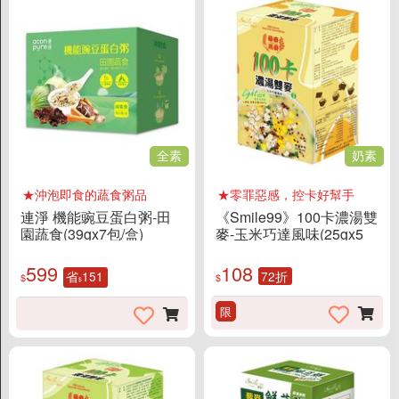
全素
奶素
★沖泡即食的蔬食粥品
★零罪惡感，控卡好幫手
連淨 機能豌豆蛋白粥-田
《Smile99》100卡濃湯雙
園蔬食(39gx7包/盒)
麥-玉米巧達風味(25gx5
入/盒)
599
108
省
151
72折
$
$
$
限