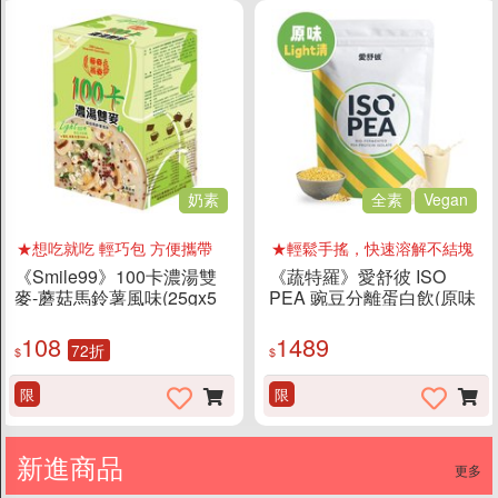
奶素
全素
Vegan
★想吃就吃 輕巧包 方便攜帶
★輕鬆手搖，快速溶解不結塊
《Smile99》100卡濃湯雙
《蔬特羅》愛舒彼 ISO
麥-蘑菇馬鈴薯風味(25gx5
PEA 豌豆分離蛋白飲(原味
入/盒)
Light低沙感/1KG/袋)
108
1489
72折
$
$
限
限
新進商品
更多