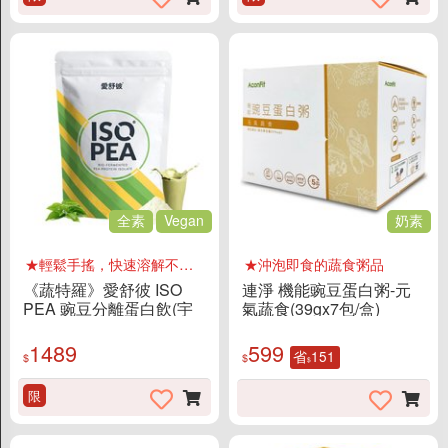
全素
Vegan
奶素
★輕鬆手搖，快速溶解不結塊
★沖泡即食的蔬食粥品
《蔬特羅》愛舒彼 ISO
連淨 機能豌豆蛋白粥-元
PEA 豌豆分離蛋白飲(宇
氣蔬食(39gx7包/盒)
治抹茶/1KG/袋)
1489
599
省
151
$
$
$
限