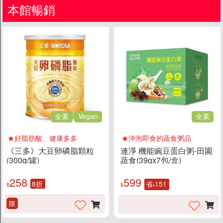
本館暢銷
全素
Vegan
全素
★好脂肪酸、健康多多
★沖泡即食的蔬食粥品
《三多》大豆卵磷脂顆粒
連淨 機能豌豆蛋白粥-田園
(300g/罐)
蔬食(39gx7包/盒)
258
599
8折
省
151
$
$
$
限