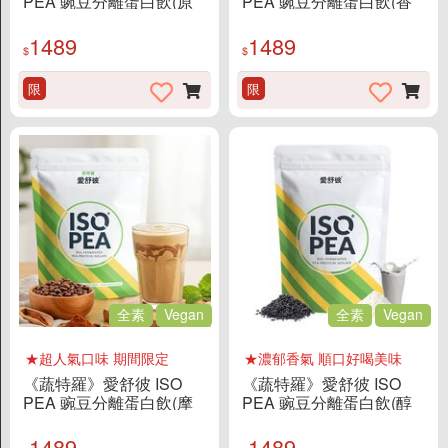
PEA 豌豆分離蛋白飲(原
PEA 豌豆分離蛋白飲(香
味Rich/1KG/袋)
濃芋頭/1KG/袋)
1489
1489
$
$
限
限
全素
Vegan
全素
Vegan
★超人氣口味 期間限定
★濃郁香氣 順口好喝美味
《蔬特羅》愛舒彼 ISO
《蔬特羅》愛舒彼 ISO
PEA 豌豆分離蛋白飲(摩
PEA 豌豆分離蛋白飲(醇
卡咖啡/1KG/袋)
黑芝麻/1KG/袋)
1489
1489