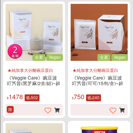
全素
Vegan
全素
Vegan
★純加拿大分離碗豆蛋白
★純加拿大分離碗豆蛋白
《Veggie Care》豌豆波
《Veggie Care》豌豆波
叮艿昔(黑芝麻/2盒/組)~超
叮艿昔(可可/15包/盒)~超
好喝的豌豆蛋白！
好喝的豌豆蛋白！
1478
750
省
502
省
240
$
$
$
$
限