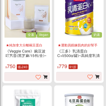
全素
Vegan
奶素
★純加拿大分離碗豆蛋白
★運動員鍛鍊肌肉的好幫手
《Veggie Care》豌豆波
《三多》乳清蛋白
叮艿昔(黑芝麻/15包/盒)~
C+I(500g/罐)~高純度乳清
超好喝的豌豆蛋白！
蛋白 幫助運動員鍛鍊肌肉
的好幫手
750
779
省
240
91折
$
$
$