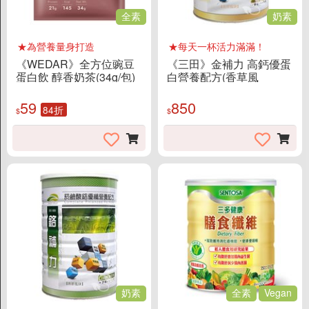
全素
奶素
★為營養量身打造
★每天一杯活力滿滿！
《WEDAR》全方位豌豆
《三田》金補力 高鈣優蛋
蛋白飲 醇香奶茶(34g/包)
白營養配方(香草風
味/1848g)~強健體力 × 維
持骨本
59
850
84折
$
$
奶素
全素
Vegan