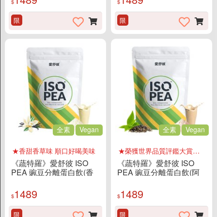
$
$
限
限
全素
Vegan
全素
Vegan
★香甜香草味 順口好喝美味
★榮獲世界品質評鑑大賞特級金牌
《蔬特羅》愛舒彼 ISO
《蔬特羅》愛舒彼 ISO
PEA 豌豆分離蛋白飲(香
PEA 豌豆分離蛋白飲(阿
草/1KG/袋)
薩姆奶茶/1KG/袋)
1489
1489
$
$
限
限