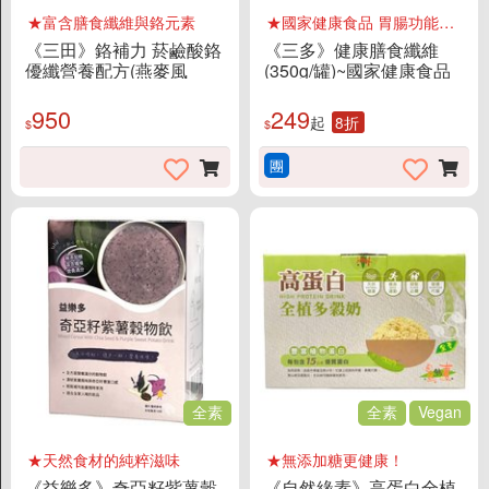
★富含膳食纖維與鉻元素
★國家健康食品 胃腸功能改善認證
《三田》鉻補力 菸鹼酸鉻
《三多》健康膳食纖維
優纖營養配方(燕麥風
(350g/罐)~國家健康食品
味/1767g)~促進新陳代謝
胃腸功能改善認證
+ 蛋白質補給
950
249
起
8折
$
$
團
全素
全素
Vegan
★天然食材的純粹滋味
★無添加糖更健康！
《益樂多》奇亞籽紫薯穀
《自然緣素》高蛋白全植