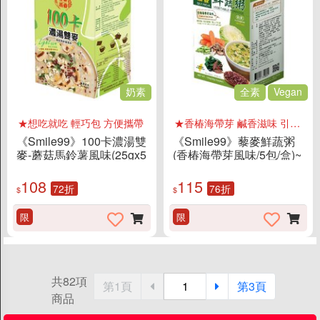
奶素
全素
Vegan
★想吃就吃 輕巧包 方便攜帶
★香椿海帶芽 鹹香滋味 引誘胃口
《Smile99》100卡濃湯雙
《Smile99》藜麥鮮蔬粥
麥-蘑菇馬鈴薯風味(25gx5
(香椿海帶芽風味/5包/盒)~
入/盒)
沖泡即食的鮮蔬粥 鹹香滋
味 引誘胃口
108
115
72折
76折
$
$
限
限
共82項
第1頁
第3頁
商品