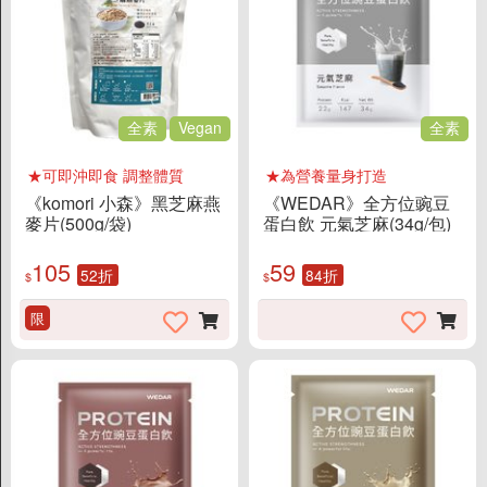
料理醬
沾拌醬
米/麵/泡麵
全素
Vegan
全素
湯底/高湯
果醬/抹醬
★可即沖即食 調整體質
★為營養量身打造
油/醋/醬油/味醂
《komori 小森》黑芝麻燕
《WEDAR》全方位豌豆
麥片(500g/袋)
蛋白飲 元氣芝麻(34g/包)
糖/蜜/鹽/香料
素鬆/香鬆
105
59
52折
84折
$
$
烘培材料
限
沖泡食品
榖粉/沖泡植物奶
粥/即食湯/穀麥片
飲料茶咖啡