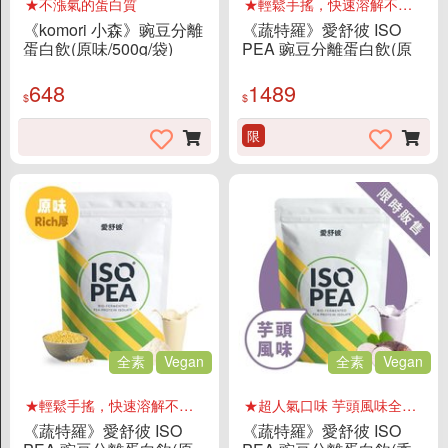
★不漲氣的蛋白質
★輕鬆手搖，快速溶解不結塊
《komori 小森》豌豆分離
《蔬特羅》愛舒彼 ISO
蛋白飲(原味/500g/袋)
PEA 豌豆分離蛋白飲(原
味Light 低沙感/1KG/袋)
648
1489
$
$
限
全素
Vegan
全素
Vegan
★輕鬆手搖，快速溶解不結塊
★超人氣口味 芋頭風味全新上市
《蔬特羅》愛舒彼 ISO
《蔬特羅》愛舒彼 ISO