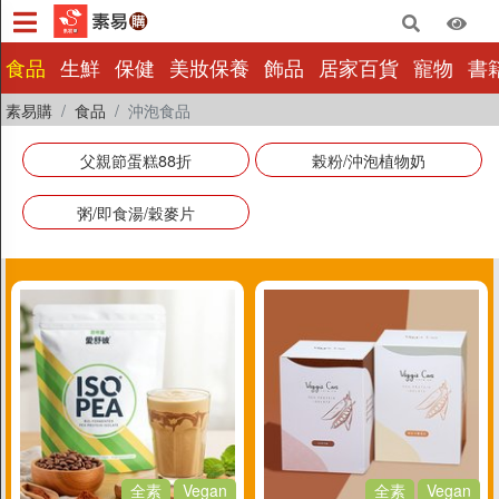
×
食品
生鮮
保健
美妝保養
飾品
居家百貨
寵物
書
素易購
食品
沖泡食品
食品
生鮮
父親節蛋糕88折
榖粉/沖泡植物奶
保健
粥/即食湯/穀麥片
美妝保養
飾品
居家百貨
寵物
書籍影音
量販批發
小包裝
惜福|即期
全素
Vegan
全素
Vegan