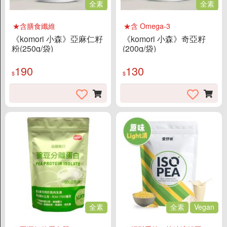
全素
全素
★含膳食纖維
★含 Omega-3
《komori 小森》亞麻仁籽
《komori 小森》奇亞籽
粉(250g/袋)
(200g/袋)
190
130
$
$
全素
全素
Vegan