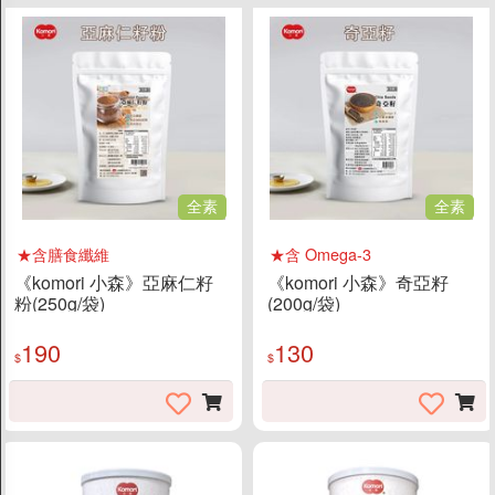
全素
全素
★含膳食纖維
★含 Omega-3
《komori 小森》亞麻仁籽
《komori 小森》奇亞籽
粉(250g/袋)
(200g/袋)
190
130
$
$