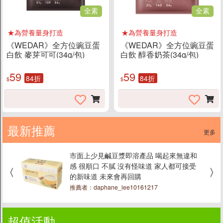
全素
全素
★為營養量身打造
★為營養量身打造
《WEDAR》全方位豌豆蛋
《WEDAR》全方位豌豆蛋
白飲 麥芽可可(34g/包)
白飲 醇香奶茶(34g/包)
59
59
84折
84折
$
$
最新推薦
更多
市面上少見鹹豆漿即溶產品 喝起來無違和
沖
感 很順口 不膩 沒有怪味道 家人都可接受
得
的新味道 未來會再回購
一
推薦者：daphane_lee10161217
超值活動