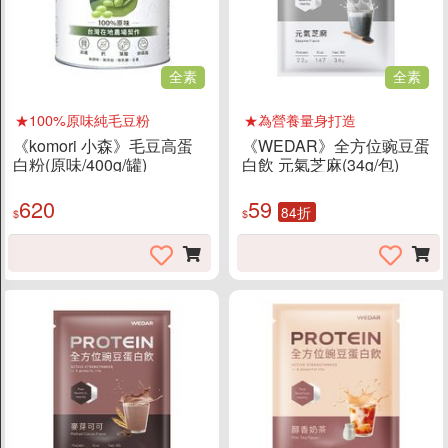
全素
全素
★100%原味純毛豆粉
★為營養量身打造
《komori 小森》毛豆高蛋
《WEDAR》全方位豌豆蛋
白粉(原味/400g/罐)
白飲 元氣芝麻(34g/包)
620
59
84折
$
$