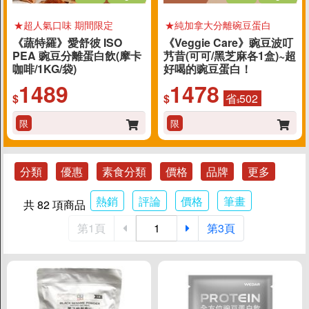
促銷
★超人氣口味 期間限定
★純加拿大分離碗豆蛋白
《蔬特羅》愛舒彼 ISO
《Veggie Care》豌豆波叮
食品
PEA 豌豆分離蛋白飲(摩卡
艿昔(可可/黑芝麻各1盒)~超
咖啡/1KG/袋)
好喝的豌豆蛋白！
父親節蛋糕88折
1489
1478
$
$
省
502
$
休閒食品
限
限
餅乾/酥餅
素肉乾/豆干/蒟蒻
分類
優惠
素食分類
價格
品牌
更多
即食海苔
熱銷
評論
價格
筆畫
共 82 項商品
蔬果乾/蜜餞
糖果/果凍/巧克力
第1頁
第3頁
堅果/穀類
料理食材
調理包/醬菜/罐頭