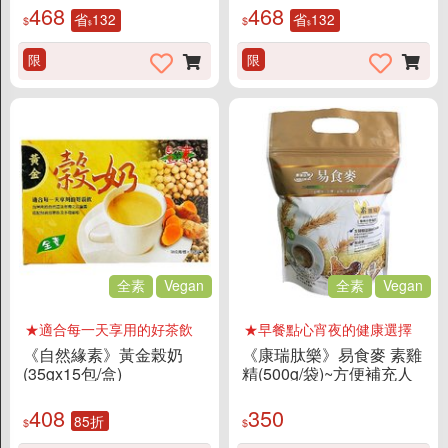
商店資訊
468
468
省
132
省
132
$
$
$
$
關於我們
限
限
品牌故事
素食分類說明
隱私權聲明
客戶服務
訂單/配送進度查詢
運費如何計算
全素
Vegan
全素
Vegan
訂購說明
發票問題
★適合每一天享用的好茶飲
★早餐點心宵夜的健康選擇
《自然緣素》黃金榖奶
《康瑞肽樂》易食麥 素雞
海外訂購辦法
(35gx15包/盒)
精(500g/袋)~方便補充人
折價券說明
體必需的胺基酸
408
350
FAQ常見問題
85折
$
$