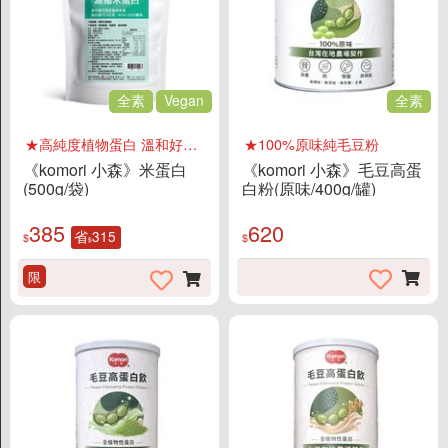
全素
Vegan
全素
★高純度植物蛋白 溫和好吸收
★100%原味純毛豆粉
《komori 小森》米蛋白
《komori 小森》毛豆高蛋
(500g/袋)
白粉(原味/400g/罐)
385
620
省
315
$
$
$
限