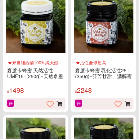
商店資訊
關於我們
品牌故事
素食分類說明
隱私權聲明
客戶服務
★來自紐西蘭100%純天然國寶
★活性全球超高
麥蘆卡蜂蜜 天然活性
麥蘆卡蜂蜜 乳化活性25+
訂單/配送進度查詢
UMF15+(250g)~天然多重
(250g)~芬芳甘甜、濃醇蜜
營養補給
香
運費如何計算
1498
2248
訂購說明
$
$
發票問題
任
任
海外訂購辦法
折價券說明
FAQ常見問題