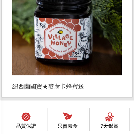
紐西蘭國寶★麥蘆卡蜂蜜送
品質保證
只賣素食
7天鑑賞