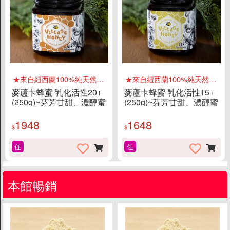
客服資訊
常見問題
素易購LINE客服
素易購LINE社群
聯絡我們
★來自紐西蘭100%純天然國寶
★來自紐西蘭100%純天然國寶
上架提案
麥蘆卡蜂蜜 乳化活性20+
麥蘆卡蜂蜜 乳化活性15+
(250g)~芬芳甘甜、濃醇蜜
(250g)~芬芳甘甜、濃醇蜜
香
香
1948
1648
$
$
任
任
本館暢銷