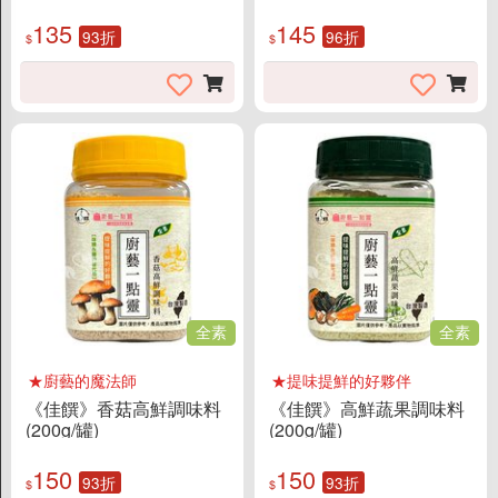
味精的替代品
135
145
93折
96折
$
$
全素
全素
★廚藝的魔法師
★提味提鮮的好夥伴
《佳饌》香菇高鮮調味料
《佳饌》高鮮蔬果調味料
(200g/罐)
(200g/罐)
150
150
93折
93折
$
$