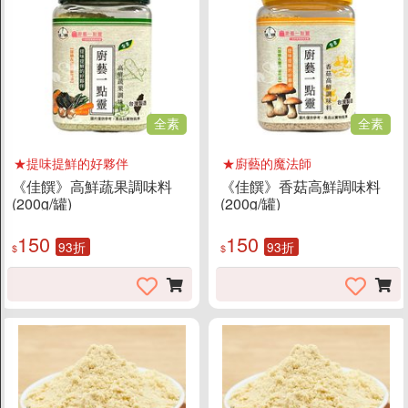
全素
全素
★提味提鮮的好夥伴
★廚藝的魔法師
《佳饌》高鮮蔬果調味料
《佳饌》香菇高鮮調味料
(200g/罐)
(200g/罐)
150
150
93折
93折
$
$