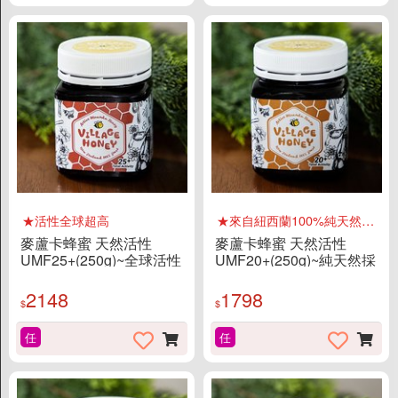
★活性全球超高
★來自紐西蘭100%純天然國寶
麥蘆卡蜂蜜 天然活性
麥蘆卡蜂蜜 天然活性
UMF25+(250g)~全球活性
UMF20+(250g)~純天然採
超高的蜂蜜
集、無添加物、無化學製
程
2148
1798
$
$
任
任