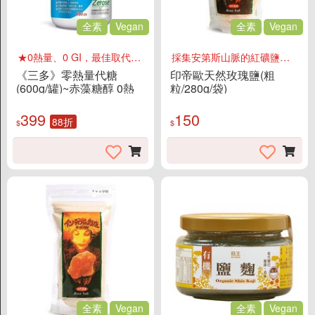
促銷
全素
Vegan
全素
Vegan
食品
★0熱量、0 GI，最佳取代糖的替代品
採集安第斯山脈的紅礦鹽顆粒變大了，讓大家可以更加地感受到天然的甘甜，體會未受污染天然紅寶石般的礦鹽美味！
《三多》零熱量代糖
印帝歐天然玫瑰鹽(粗
父親節蛋糕88折
(600g/罐)~赤藻糖醇 0熱
粒/280g/袋)
量、0 GI，最佳取代糖的
替代品
399
150
休閒食品
88折
$
$
餅乾/酥餅
素肉乾/豆干/蒟蒻
即食海苔
蔬果乾/蜜餞
糖果/果凍/巧克力
堅果/穀類
料理食材
全素
Vegan
全素
Vegan
調理包/醬菜/罐頭