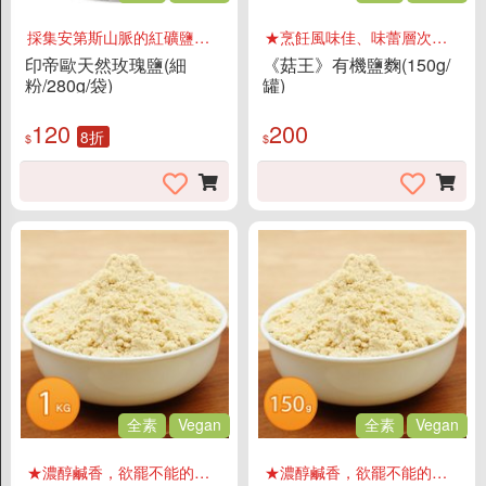
料理醬
採集安第斯山脈的紅礦鹽顆粒變大了，讓大家可以更加地感受到天然的甘甜，體會未受污染天然紅寶石般的礦鹽美味！
★烹飪風味佳、味蕾層次更豐富
沾拌醬
印帝歐天然玫瑰鹽(細
《菇王》有機鹽麴(150g/
粉/280g/袋)
罐)
米/麵/泡麵
120
200
湯底/高湯
8折
$
$
果醬/抹醬
油/醋/醬油/味醂
糖/蜜/鹽/香料
素鬆/香鬆
烘培材料
沖泡食品
榖粉/沖泡植物奶
粥/即食湯/穀麥片
全素
Vegan
全素
Vegan
飲料茶咖啡
★濃醇鹹香，欲罷不能的絕妙滋味
★濃醇鹹香，欲罷不能的絕妙滋味