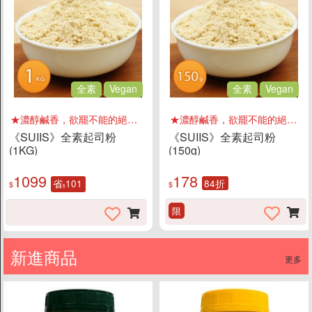
全素
Vegan
全素
Vegan
★濃醇鹹香，欲罷不能的絕妙滋味
★濃醇鹹香，欲罷不能的絕妙滋味
《SUIIS》全素起司粉
《SUIIS》全素起司粉
(1KG)
(150g)
1099
178
省
101
84折
$
$
$
限
新進商品
更多