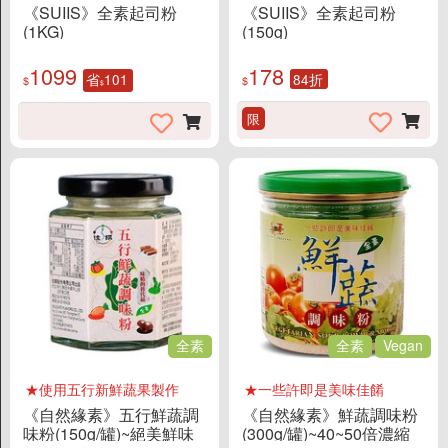
《SUIIS》全素起司粉
《SUIIS》全素起司粉
無酒精/氣泡飲料
(1KG)
(150g)
堅果植物奶
1099
178
省
101
84折
果汁/水/酵素
$
$
$
茶/奶茶/養身茶
限
可可/咖啡
精選品牌
全素
全素
Vegan
★使用五行新鮮蔬果製作
★一些許即是美味佳餚
《自然緣素》五行鮮蔬調
《自然緣素》鮮蔬調味粉
味粉(150g/罐)~絕美鮮味
(300g/罐)~40~50倍濃縮