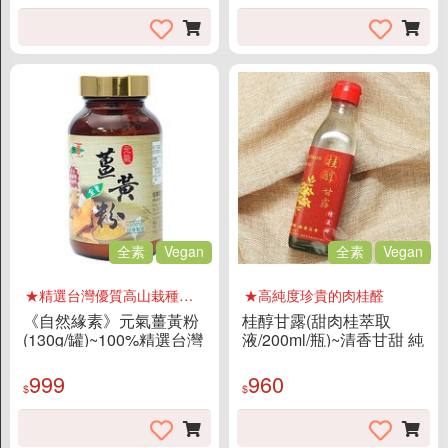
全素
Vegan
全素
Vegan
★精選台灣優質高山栽種之薑黃
★高純度珍貴的肉桂醛
《自然緣素》元氣薑黃粉
桂醇甘露(甜肉桂萃取
(130g/罐)~100%精選台灣
液/200ml/瓶)~清香甘甜 純
高山無污染環境之薑黃
度高 妙用無窮
999
960
$
$