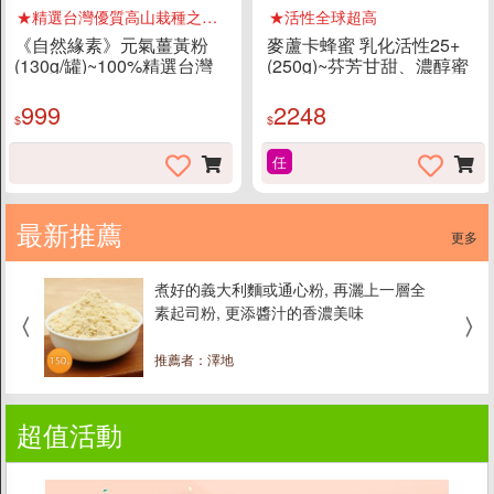
★精選台灣優質高山栽種之薑黃
★活性全球超高
《自然緣素》元氣薑黃粉
麥蘆卡蜂蜜 乳化活性25+
(130g/罐)~100%精選台灣
(250g)~芬芳甘甜、濃醇蜜
高山無污染環境之薑黃
香
999
2248
$
$
任
最新推薦
更多
煮好的義大利麵或通心粉, 再灑上一層全
素起司粉, 更添醬汁的香濃美味
推薦者：澤地
超值活動