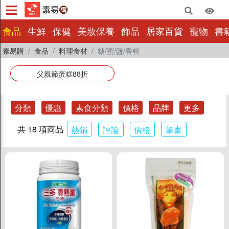
×
食品
生鮮
保健
美妝保養
飾品
居家百貨
寵物
書
素易購
食品
料理食材
糖/蜜/鹽/香料
食品
生鮮
父親節蛋糕88折
保健
美妝保養
分類
優惠
素食分類
價格
品牌
更多
飾品
共 18 項商品
熱銷
評論
價格
筆畫
居家百貨
寵物
書籍影音
量販批發
小包裝
惜福|即期