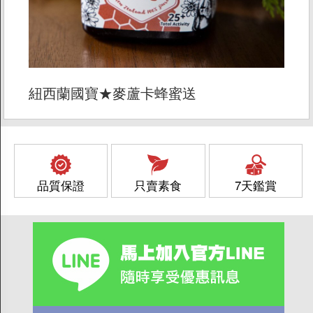
紐西蘭國寶★麥蘆卡蜂蜜送
品質保證
只賣素食
7天鑑賞