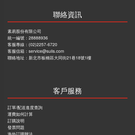
聯絡資訊
素易股份有限公司
商店資訊
統一編號：28888936
客服專線：
(02)2257-6720
客服信箱：
service@suiis.com
關於我們
聯絡地址：
新北市板橋區大同街21巷18號1樓
品牌故事
素食分類說明
隱私權聲明
客戶服務
客戶服務
訂單/配送進度查詢
訂單/配送進度查詢
運費如何計算
運費如何計算
訂購說明
訂購說明
發票問題
發票問題
海外訂購辦法