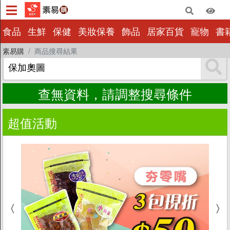
×
食品
生鮮
保健
美妝保養
飾品
居家百貨
寵物
書
素易購
商品搜尋結果
食品
生鮮
保健
查無資料，請調整搜尋條件
美妝保養
超值活動
飾品
居家百貨
寵物
書籍影音
量販批發
小包裝
惜福|即期