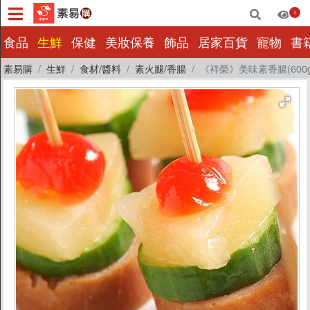
1
×
食品
生鮮
保健
美妝保養
飾品
居家百貨
寵物
書
素易購
生鮮
食材/醬料
素火腿/香腸
《祥榮》美味素香腸(600g
食品
生鮮
保健
美妝保養
飾品
居家百貨
寵物
書籍影音
量販批發
小包裝
惜福|即期