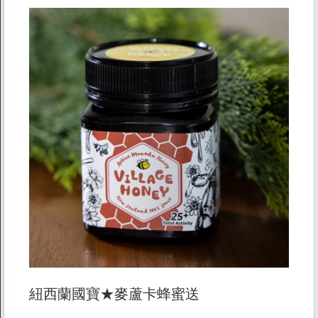
紐西蘭國寶★麥蘆卡蜂蜜送