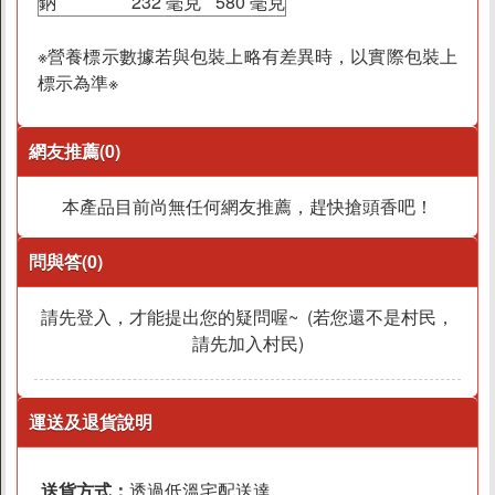
鈉
232 毫克
580 毫克
商店資訊
※營養標示數據若與包裝上略有差異時，以實際包裝上
關於我們
標示為準※
品牌故事
素食分類說明
網友推薦(0)
隱私權聲明
本產品目前尚無任何網友推薦，趕快搶頭香吧！
客戶服務
問與答(0)
訂單/配送進度查詢
運費如何計算
請先登入，才能提出您的疑問喔~ (若您還不是村民，
訂購說明
請先加入村民)
發票問題
海外訂購辦法
運送及退貨說明
折價券說明
FAQ常見問題
送貨方式：
透過低溫宅配送達。