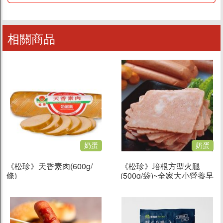
相關商品
奶蛋
奶蛋
《松珍》天香素肉(600g/
《松珍》培根方型火腿
條)
(500g/袋)~全家大小營養早
餐的好幫手