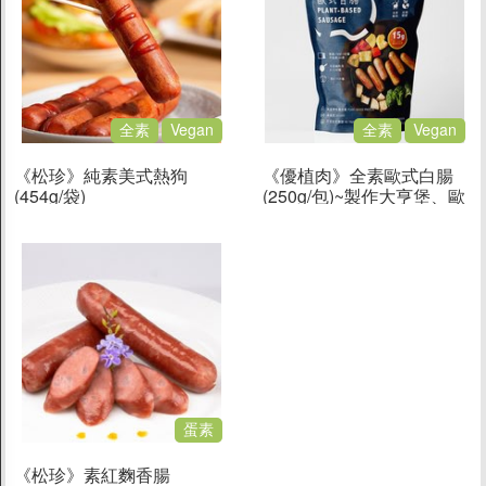
全素
Vegan
全素
Vegan
《松珍》純素美式熱狗
《優植肉》全素歐式白腸
(454g/袋)
(250g/包)~製作大亨堡、歐
風蔬食Bruch的好搭檔
蛋素
《松珍》素紅麴香腸