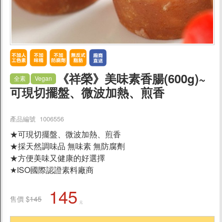
促銷
生鮮
父親節蛋糕88折
《祥榮》美味素香腸(600g)~
全素
Vegan
素食餐點/調理包
可現切擺盤、微波加熱、煎香
家常菜/宴客菜
泡菜/涼拌/滷味
產品編號 1006556
水餃/蒸餃/煎餃/餛飩
★可現切擺盤、微波加熱、煎香
★採天然調味品 無味素 無防腐劑
義大利麵/焗烤
★方便美味又健康的好選擇
米漢堡/素肉圓/餡餅
★ISO國際認證素料廠商
素粽/油飯/炒飯
145
乾麵/湯麵
售價 $
145
元
便當