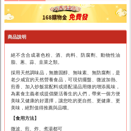
素食蛋糕
純素蛋糕
奶素圓形蛋糕
奶素長條蛋糕
商品說明
奶蛋素蛋糕
絕不含合成著色粉、酒、肉料、防腐劑、動物性油
素食甜點/糕餅
脂、蔥、蒜、韭菜之類。
素食麵包
採用天然調味品，無膽固醇、無味素、無防腐劑，是
老少咸宜的天然營養食品，可現切擺盤、微波加熱、
煎香、加入炒飯當配料或搭配湯品用燉的增添風味，
包子饅頭
為素食主義者或提倡樂活養生的人們，帶來一個方便
美味又健康的好選擇，讓您吃的更自然、更健康、更
冰品/甜湯/飲料
美味，絕對值得推薦與品嚐。
【食用方法】
線上預購到店取貨
微波、煎、炸、煮湯都可
養心茶樓