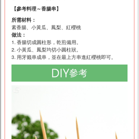
【參考料理～香腸串】
素易
所需材料：
精選品牌
素香腸、小黃瓜、鳳梨、紅櫻桃
做法：
1. 香腸切成圓柱形，乾煎備用。
2. 小黃瓜、鳳梨均切小圓柱狀。
3. 用牙籤串成串，並在最上方串進紅櫻桃即可。