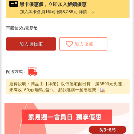
炸物
黑卡優惠價，立即加入解鎖優惠
火鍋/煲湯/湯底
加入黑卡會員1年可省$6,265元 詳情 ...>
抓餅/墨西哥薄餅
再回饋5‰素易幣
食材/醬料
加入購物車
加入收藏
素排/素肉/植物肉
素丸/素海鮮
素火腿/香腸
配送方式：
天貝/猴頭菇
年糕/蘿蔔糕
運費說明：商品由【祥榮】以低溫宅配出貨，滿3500元免運，
未滿收160元(離島另計)。 點我選購一起湊運費！
料理醬
豆腐/豆皮/豆干
乳酪/起司/奶油
素食披薩