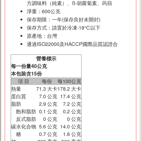
方調味料（純素）、ß-胡蘿蔔素、蒟蒻
淨重：600公克
保存期限：一年(保存良好未開封)
保存方式：請置於冷凍-18℃以下
原產地：台灣
通過ISO22000及HACCP國際品質認證合
營養標示
每一份量40公克
本包裝含15份
項 目
每份
每100公克
熱量
71.3 大卡
178.2 大卡
蛋白質
7.0 公克
17.4 公克
脂肪
2.9 公克
7.2 公克
飽和脂肪
0.1 公克
0.2 公克
反式脂肪
0 公克
0 公克
碳水化合物
5.6 公克
14.0 公克
糖
0.7 公克
1.8 公克